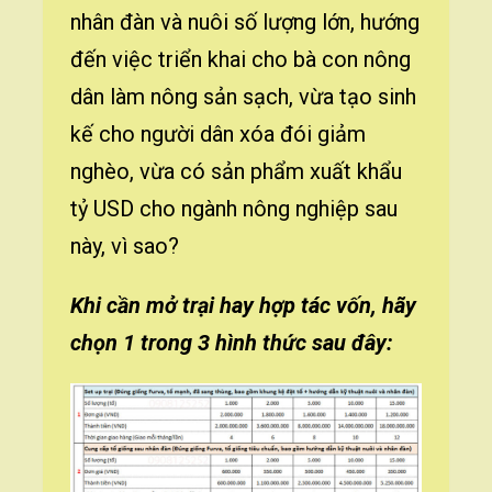
nhân đàn và nuôi số lượng lớn, hướng
đến việc triển khai cho bà con nông
dân làm nông sản sạch, vừa tạo sinh
kế cho người dân xóa đói giảm
nghèo, vừa có sản phẩm xuất khẩu
tỷ USD cho ngành nông nghiệp sau
này, vì sao?
Khi cần mở trại hay hợp tác vốn, hãy
chọn 1 trong 3 hình thức sau đây: