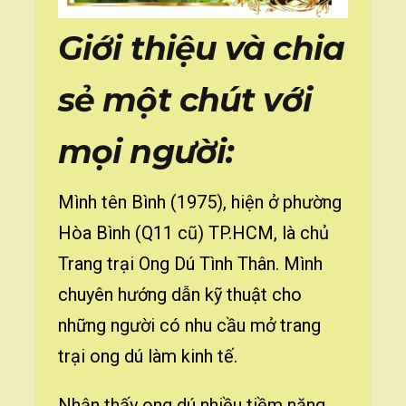
Giới thiệu và chia
sẻ một chút với
mọi người:
Mình tên Bình (1975), hiện ở phường
Hòa Bình (Q11 cũ) TP.HCM, là chủ
Trang trại Ong Dú Tình Thân. Mình
chuyên hướng dẫn kỹ thuật cho
những người có nhu cầu mở trang
trại ong dú làm kinh tế.
Nhận thấy ong dú nhiều tiềm năng