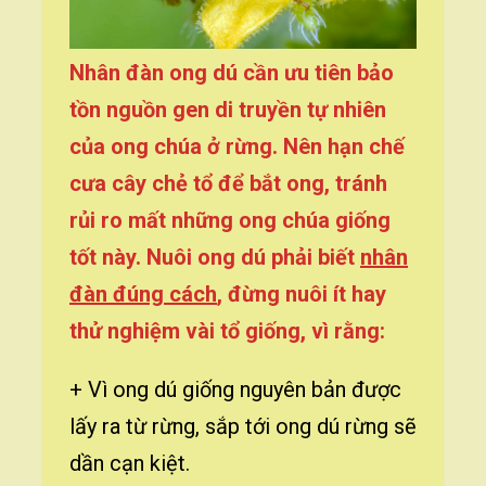
Nhân đàn ong dú cần ưu tiên bảo
tồn nguồn gen di truyền tự nhiên
của ong chúa ở rừng. Nên hạn chế
cưa cây chẻ tổ để bắt ong, tránh
rủi ro mất những ong chúa giống
tốt này. Nuôi ong dú phải biết
nhân
đàn đúng cách
, đừng nuôi ít hay
thử nghiệm vài tổ giống, vì rằng:
+ Vì ong dú giống nguyên bản được
lấy ra từ rừng, sắp tới ong dú rừng sẽ
dần cạn kiệt.