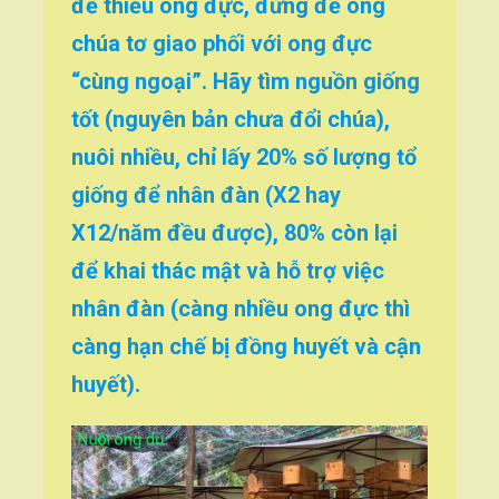
để thiếu ong đực, đừng để ong
chúa tơ giao phối với ong đực
“cùng ngoại”. Hãy tìm nguồn giống
tốt (nguyên bản chưa đổi chúa),
nuôi nhiều, chỉ lấy 20% số lượng tổ
giống để nhân đàn (X2 hay
X12/năm đều được), 80% còn lại
để khai thác mật và hỗ trợ việc
nhân đàn (càng nhiều ong đực thì
càng hạn chế bị đồng huyết và cận
huyết).