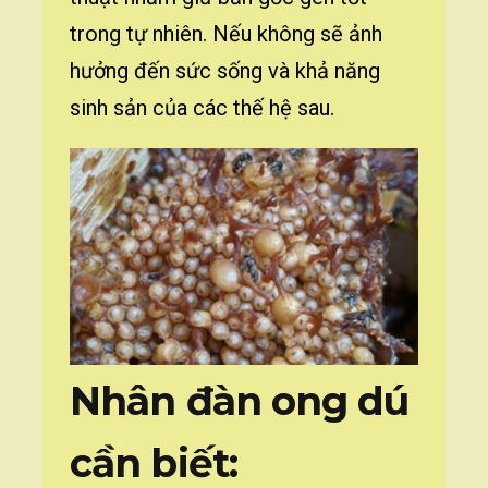
trong tự nhiên. Nếu không sẽ ảnh
hưởng đến sức sống và khả năng
sinh sản của các thế hệ sau.
Nhân đàn ong dú
cần biết: