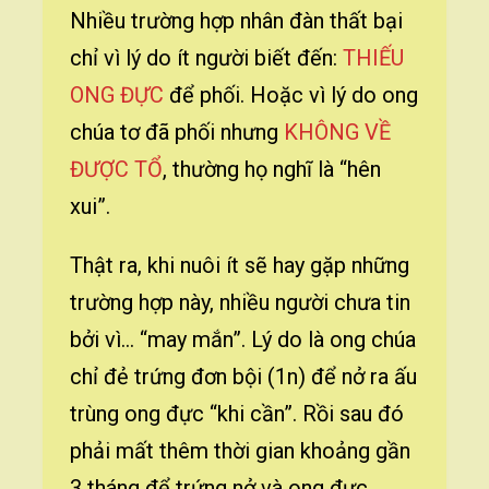
Nhiều trường hợp nhân đàn thất bại
chỉ vì lý do ít người biết đến:
THIẾU
ONG ĐỰC
để phối. Hoặc vì lý do ong
chúa tơ đã phối nhưng
KHÔNG VỀ
ĐƯỢC TỔ
, thường họ nghĩ là “hên
xui”.
Thật ra, khi nuôi ít sẽ hay gặp những
trường hợp này, nhiều người chưa tin
bởi vì… “may mắn”. Lý do là ong chúa
chỉ đẻ trứng đơn bội (1n) để nở ra ấu
trùng ong đực “khi cần”. Rồi sau đó
phải mất thêm thời gian khoảng gần
3 tháng để trứng nở và ong đực